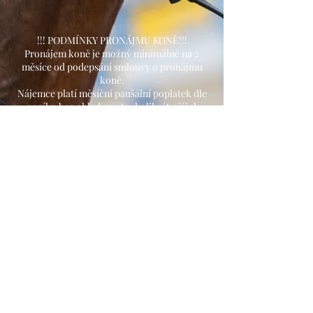
!!! PODMÍNKY PRONÁJMU KONĚ!!!
Pronájem koně je možný minimálně na 2
měsíce od podepsání smlouvy o pronájmu
koně.
Nájemce platí měsíční paušální poplatek dle
ceníku bez ohledu na to, kolikrát přišel
trénovat/jezdit.
Pokud nebude přítomný instruktor, nahradí
ho jiný, případně domluví náhradní termín.
V případě absence nájemce se hodiny
nemohou zpětně nahrazovat.
Ceny jsou pouze orientační a
pokud by jste o pronájmu koně
uvažovali, rádi Vám sdělíme
aktuální možnosti a další
informace na tel.
+420 607 990
930