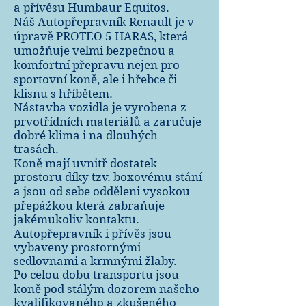
a přívěsu Humbaur Equitos.
Náš Autopřepravník Renault je v
úpravě PROTEO 5 HARAS, která
umožňuje velmi bezpečnou a
komfortní přepravu nejen pro
sportovní koně, ale i hřebce či
klisnu s hříbětem.
Nástavba vozidla je vyrobena z
prvotřídních materiálů a zaručuje
dobré klima i na dlouhých
trasách.
Koně mají uvnitř dostatek
prostoru díky tzv. boxovému stání
a jsou od sebe odděleni vysokou
přepážkou která zabraňuje
jakémukoliv kontaktu.
Autopřepravník i přívěs jsou
vybaveny prostornými
sedlovnami a krmnými žlaby.
Po celou dobu transportu jsou
koně pod stálým dozorem našeho
kvalifikovaného a zkušeného