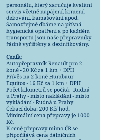
personálu, který zaručuje kvalitní
servis včetně napájení, krmení,
dekování, kamašování apod.
Samozřejmě dbáme na přísná
hygienická opatření a po každém
transportu jsou naše přepravníky
řádně vyčištěny a dezinfikovány.
Ceník:
Autopřepravník Renault pro 2
koně - 20 Kč za 1 km + DPH
Přívěs na 2 koně Humbaur
Equitos - 16 Kč za 1 km + DPH
Počet kilometrů se počítá: Rudná
u Prahy - místo nakládání - místo
vykládání - Rudná u Prahy
Čekací doba: 200 Kč/ hod.
Minimální cena přepravy je 1000
Kč.
K ceně přepravy mimo ČR se
připočítává cena dálničních