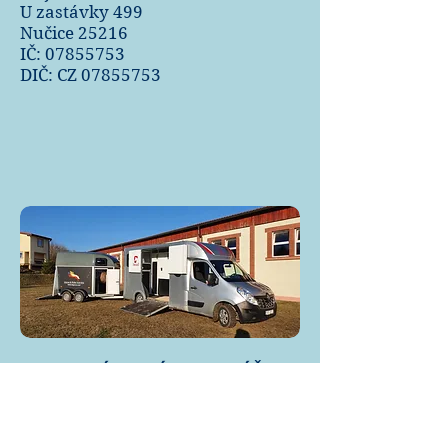
U zastávky 499
Nučice 25216
IČ:
07855753
DIČ: CZ
07855753
OBJEDNÁVKOVÝ FORMULÁŘ