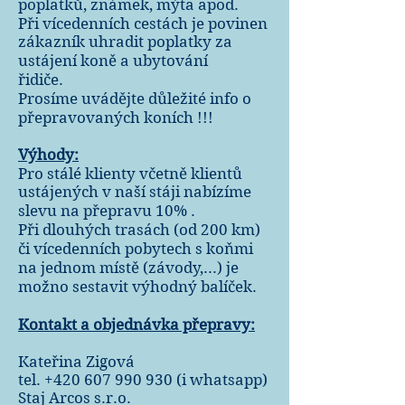
poplatků, známek, mýta apod.
Při vícedenních cestách je povinen
zákazník uhradit poplatky za
ustájení koně a ubytování
řidiče.
Prosíme uvádějte důležité info o
přepravovaných koních !!!
Výhody:
Pro stálé klienty včetně klientů
ustájených v naší stáji nabízíme
slevu na přepravu 10% .
Při dlouhých trasách (od 200 km)
či vícedenních pobytech s koňmi
na jednom místě (závody,...) je
možno sestavit výhodný balíček.
Kontakt a objednávka přepravy:
Kateřina Zigová
tel.
+420 607 990 930
(i whatsapp)
Staj Arcos s.r.o.