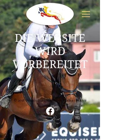
DIE WEBSITE
WIRD
VORBEREITET
© 2018 Reitzentrum Stáj Arcos Rudna / Nucice